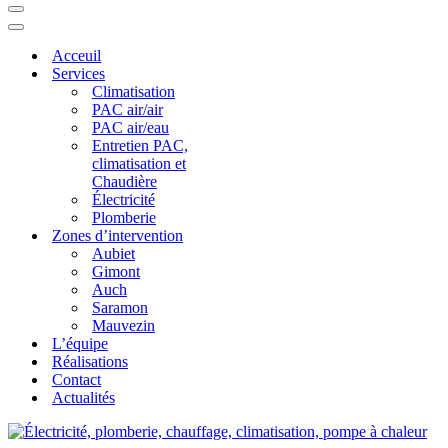
Menu
de
Menu
navigation
de
Acceuil
navigation
Services
Climatisation
PAC air/air
PAC air/eau
Entretien PAC,
climatisation et
Chaudière
Électricité
Plomberie
Zones d’intervention
Aubiet
Gimont
Auch
Saramon
Mauvezin
L’équipe
Réalisations
Contact
Actualités