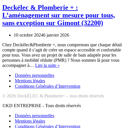
Deckélec & Plomberie + :
L’aménagement sur mesure pour tous,
sans exception sur Gimont (32200)
10 octobre 2024
6 janvier 2026
Chez Deckélec&Plomberie +, nous comprenons que chaque détail
compte quand il s’agit de créer un espace accessible et confortable
pour tous. Vous avez un projet de salle de bain adaptée pour les
personnes à mobilité réduite (PMR) ? Nous sommes là pour vous
Deckélec
accompagner à…
Lire la suite »
&
Données personnelles
Plomberie
+
Mentions légales
:
Conditions Générales d’Intervention
L’aménagement
© 2026 DeckÉLEC & Plomberie+ – tous droits réservés
sur
mesure
©KD ENTREPRISE - Tous droits réservés
pour
tous,
Données personnelles
sans
Mentions légales
exception
Conditions Générales d’Intervention
sur