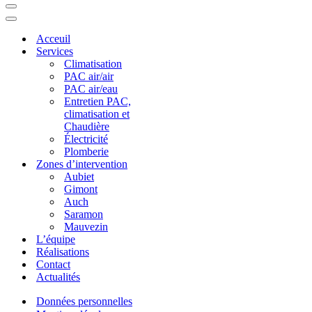
Menu
de
Menu
navigation
de
Acceuil
navigation
Services
Climatisation
PAC air/air
PAC air/eau
Entretien PAC,
climatisation et
Chaudière
Électricité
Plomberie
Zones d’intervention
Aubiet
Gimont
Auch
Saramon
Mauvezin
L’équipe
Réalisations
Contact
Actualités
Données personnelles